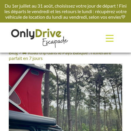
Passer
Du 1er juillet au 31 août, choisissez votre jour de départ ! Fini
au
les départs le vendredi et les retours le lundi : récupérez votre
contenu
véhicule de location du lundi au vendredi, selon vos envies💚​
Blog >
🚐 Road trip dans le Pays Basque : l’itinéraire
parfait en 7 jours