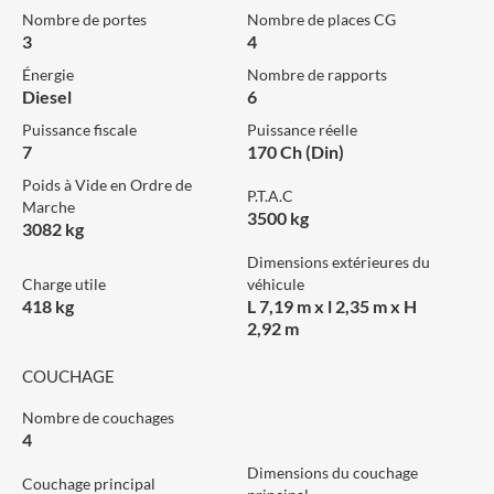
Nombre de portes
Nombre de places CG
3
4
Énergie
Nombre de rapports
Diesel
6
Puissance fiscale
Puissance réelle
7
170 Ch (Din)
Poids à Vide en Ordre de
P.T.A.C
Marche
3500 kg
3082 kg
Dimensions extérieures du
Charge utile
véhicule
418 kg
L 7,19 m x l 2,35 m x H
2,92 m
COUCHAGE
Nombre de couchages
4
Dimensions du couchage
Couchage principal