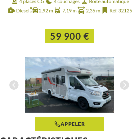
4 places CG
4 couchages
Boîte automatique
Diesel
2,92 m
7,19 m
2,35 m
Réf. 32125
59 900 €
APPELER