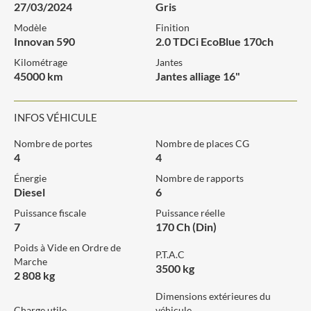
27/03/2024
Gris
Modèle
Finition
Innovan 590
2.0 TDCi EcoBlue 170ch
Kilométrage
Jantes
45000 km
Jantes alliage 16"
INFOS VÉHICULE
Nombre de portes
Nombre de places CG
4
4
Énergie
Nombre de rapports
Diesel
6
Puissance fiscale
Puissance réelle
7
170 Ch (Din)
Poids à Vide en Ordre de
P.T.A.C
Marche
3500 kg
2 808 kg
Dimensions extérieures du
Charge utile
véhicule