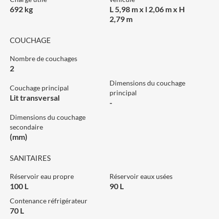
692 kg
L 5,98 m x l 2,06 m x H
2,79 m
COUCHAGE
Nombre de couchages
2
Dimensions du couchage
Couchage principal
principal
Lit transversal
-
Dimensions du couchage
secondaire
(mm)
SANITAIRES
Réservoir eau propre
Réservoir eaux usées
100 L
90 L
Contenance réfrigérateur
70 L