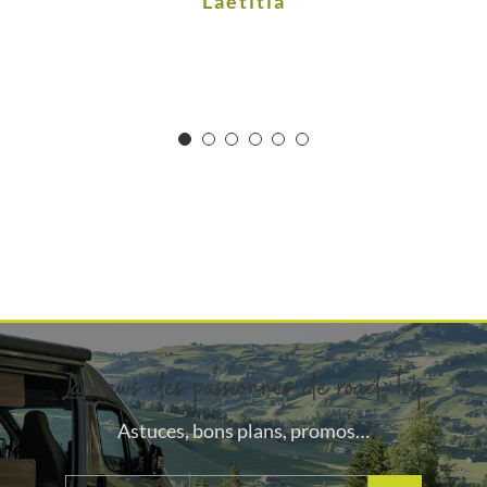
Laetitia
La news des passionnés de road-trip
Astuces, bons plans, promos…