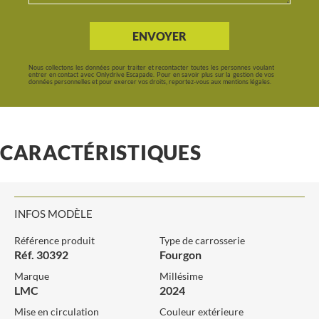
ENVOYER
Nous collectons les données pour traiter et recontacter toutes les personnes voulant
entrer en contact avec Onlydrive Escapade. Pour en savoir plus sur la gestion de vos
données personnelles et pour exercer vos droits, reportez-vous aux mentions légales.
CARACTÉRISTIQUES
INFOS MODÈLE
Référence produit
Type de carrosserie
Réf. 30392
Fourgon
Marque
Millésime
LMC
2024
Mise en circulation
Couleur extérieure