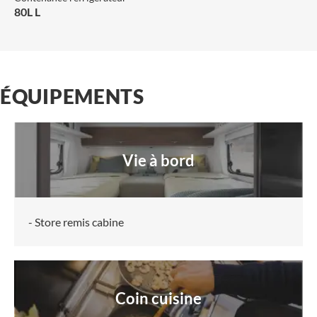
80L L
ÉQUIPEMENTS
Vie à bord
- Store remis cabine
Coin cuisine