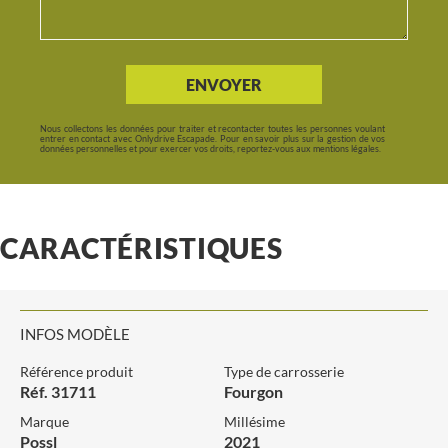
ENVOYER
Nous collectons les données pour traiter et recontacter toutes les personnes voulant
entrer en contact avec Onlydrive Escapade. Pour en savoir plus sur la gestion de vos
données personnelles et pour exercer vos droits, reportez-vous aux mentions légales.
CARACTÉRISTIQUES
INFOS MODÈLE
Référence produit
Type de carrosserie
Réf. 31711
Fourgon
Marque
Millésime
Possl
2021