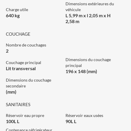
Dimensions extérieures du
Charge utile
véhicule
640 kg
L 5,99 m x l 2,05 m x H
2,58 m
COUCHAGE
Nombre de couchages
2
Dimensions du couchage
Couchage principal
principal
Lit transversal
196 x 148 (mm)
Dimensions du couchage
secondaire
(mm)
SANITAIRES
Réservoir eau propre
Réservoir eaux usées
100L L
90L L
Contenance réfrigérateur