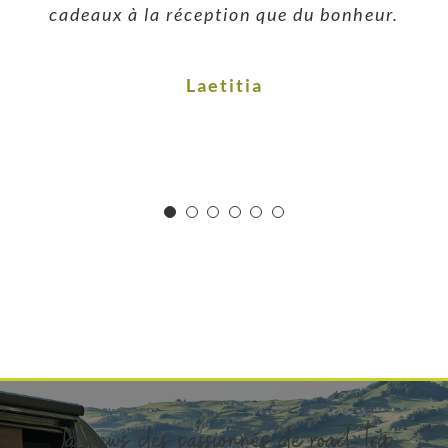
cadeaux à la réception que du bonheur.
Charlotte
Karine
Stéphane
Toskane
Laetitia
La news des passionnés de road-trip