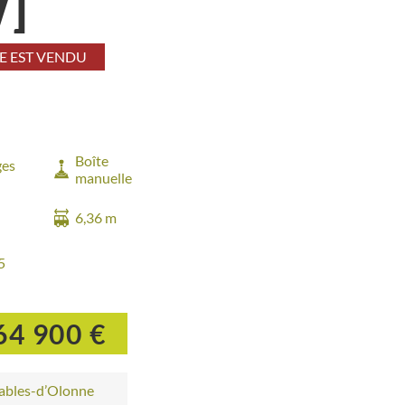
]
E EST VENDU
Boîte
ges
manuelle
6,36 m
5
64 900 €
Sables-d’Olonne