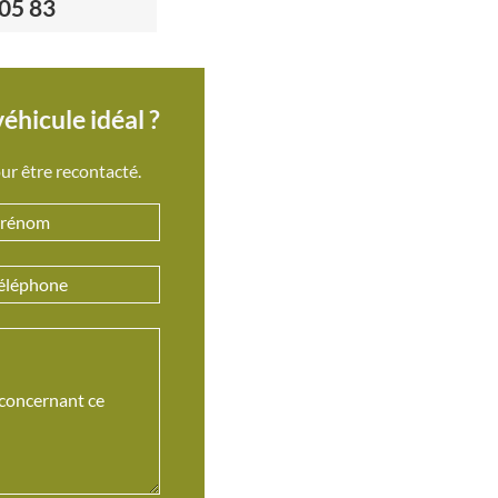
 05 83
éhicule idéal ?
ur être recontacté.