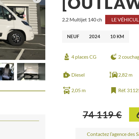
[OUTLAW
LE VÉHICUL
2.2 Multijet 140 ch
NEUF
2024
10 KM
4 places CG
2 coucha
Diesel
2,82 m
2,05 m
Réf. 3112
74 119 €
Contactez l’agence des 