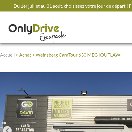
Passer
Du 1er juillet au 31 août, choisissez votre jour de départ ! F
au
contenu
Accueil
>
Achat
>
Weinsberg CaraTour 630 MEG [OUTLAW]