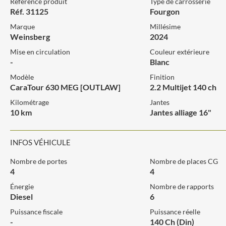
Référence produit
Type de carrosserie
Réf. 31125
Fourgon
Marque
Millésime
Weinsberg
2024
Mise en circulation
Couleur extérieure
-
Blanc
Modèle
Finition
CaraTour 630 MEG [OUTLAW]
2.2 Multijet 140 ch
Kilométrage
Jantes
10 km
Jantes alliage 16"
INFOS VÉHICULE
Nombre de portes
Nombre de places CG
4
4
Énergie
Nombre de rapports
Diesel
6
Puissance fiscale
Puissance réelle
-
140 Ch (Din)