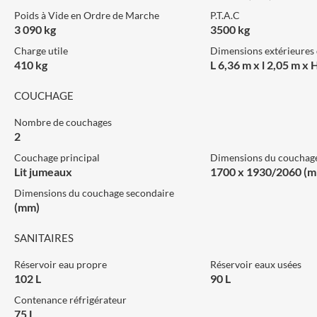
Poids à Vide en Ordre de Marche
P.T.A.C
3 090 kg
3500 kg
Charge utile
Dimensions extérieures 
410 kg
L 6,36 m x l 2,05 m x 
COUCHAGE
Nombre de couchages
2
Couchage principal
Dimensions du couchage
Lit jumeaux
1700 x 1930/2060 (
Dimensions du couchage secondaire
(mm)
SANITAIRES
Réservoir eau propre
Réservoir eaux usées
102 L
90 L
Contenance réfrigérateur
75 L