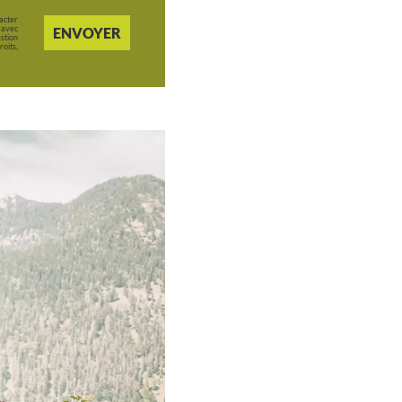
acter
 avec
ENVOYER
stion
oits,