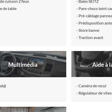
de cuisson 2 feux
- Baies SEITZ
e de table
- Pare-chocs teint ca
- Pré-câblage pannea
- Prédisposition ante
- Store banne
- Traction avant
Aide à 
Multimédia
- Caméra de recul
 DAB
- Régulateur de vites