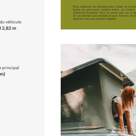
Nous collectons les données pour traiter et recont
toutes les personnes voulant entrer en contact
Onlydrive Escapade. Pour en savoir plus sur la ge
de vos données personnelles et pour exercer vos dr
reportez-vous aux mentions légales.
du véhicule
H 2,82 m
 principal
mm)