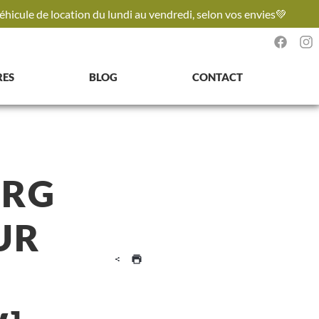
 véhicule de location du lundi au vendredi, selon vos envies💚​
RES
BLOG
CONTACT
ERG
UR