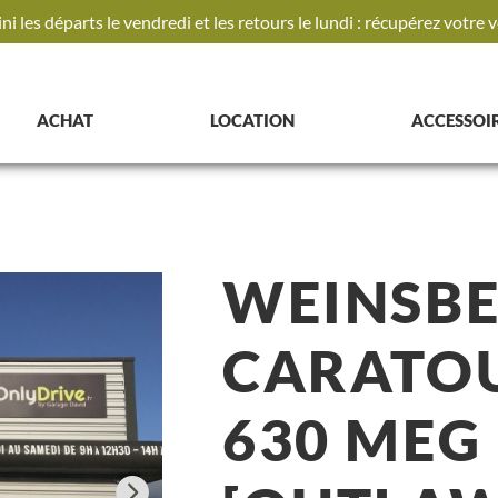
ini les départs le vendredi et les retours le lundi : récupérez votre
ACHAT
LOCATION
ACCESSOI
WEINSB
CARATO
630 MEG