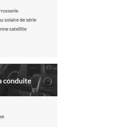
rrosserie
u solaire de série
nne satellite
la conduite
se